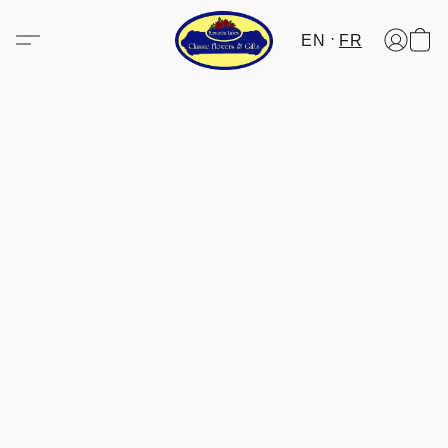
EN
FR