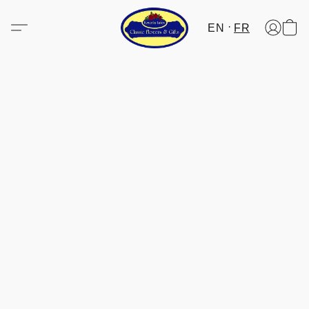
EN
FR