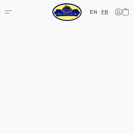
EN
FR