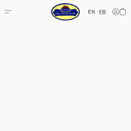
EN
FR