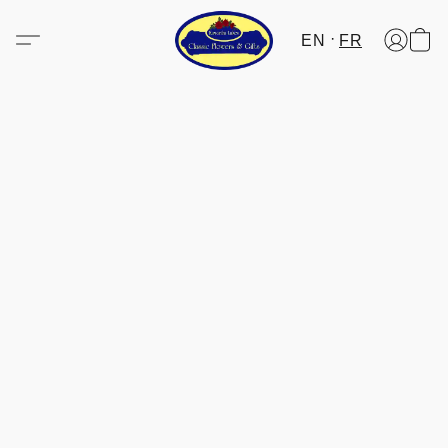
EN
FR