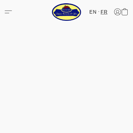
EN
FR