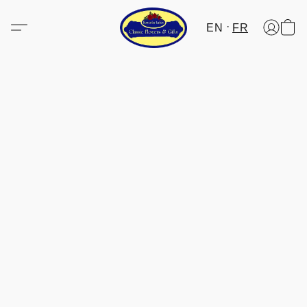
EN
FR