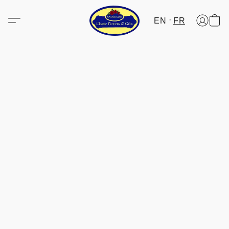
EN
FR