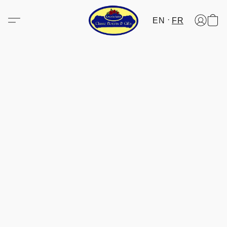
EN
FR