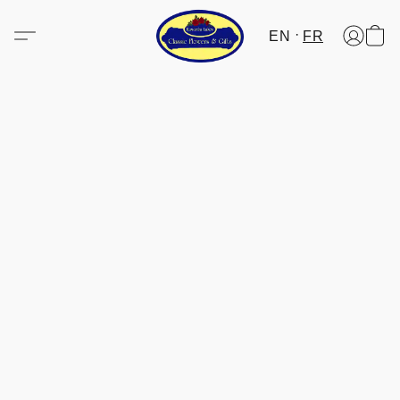
EN
FR