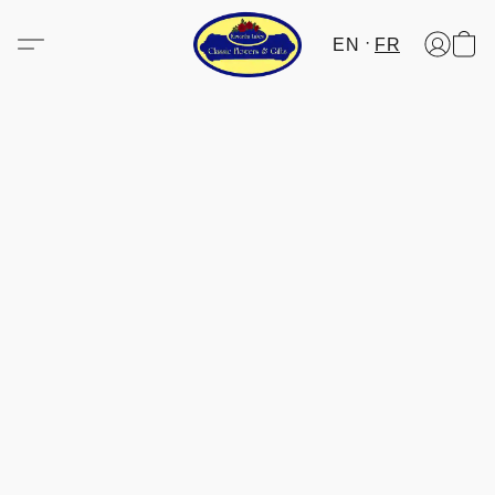
EN
FR