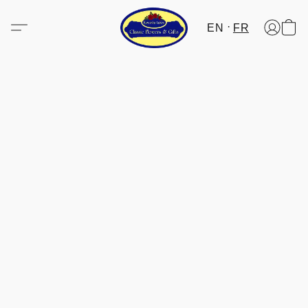
EN
FR