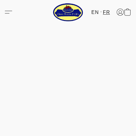
EN
FR