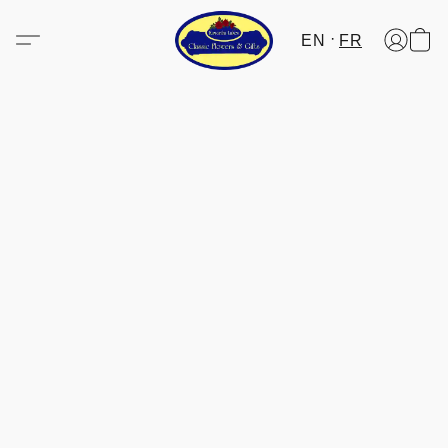
EN
FR